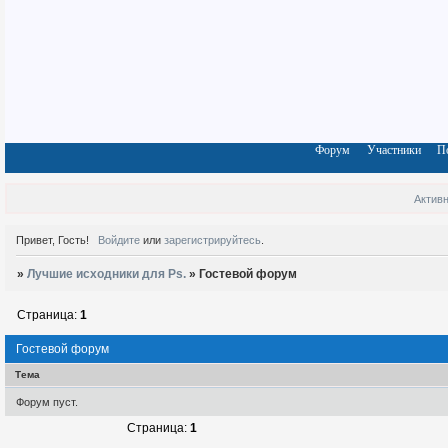
Форум
Участники
П
Актив
Привет, Гость!
Войдите
или
зарегистрируйтесь
.
»
Лучшие исходники для Ps.
»
Гостевой форум
Страница:
1
Гостевой форум
Тема
Форум пуст.
Страница:
1