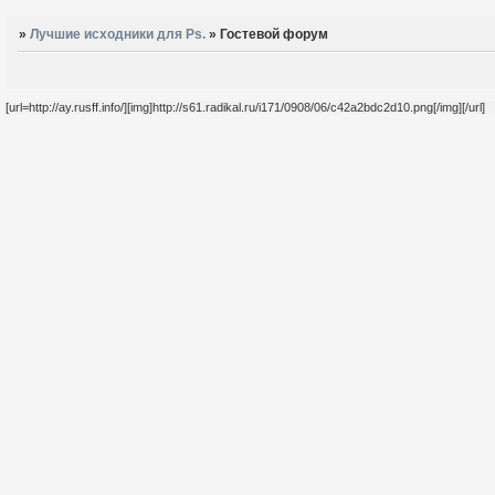
»
Лучшие исходники для Ps.
»
Гостевой форум
[url=http://ay.rusff.info/][img]http://s61.radikal.ru/i171/0908/06/c42a2bdc2d10.png[/img][/url]