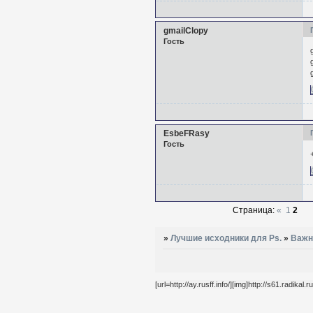
gmailClopy
Гость
EsbeFRasy
Гость
Страница:
«
1
2
»
Лучшие исходники для Ps.
»
Важн
[url=http://ay.rusff.info/][img]http://s61.radika