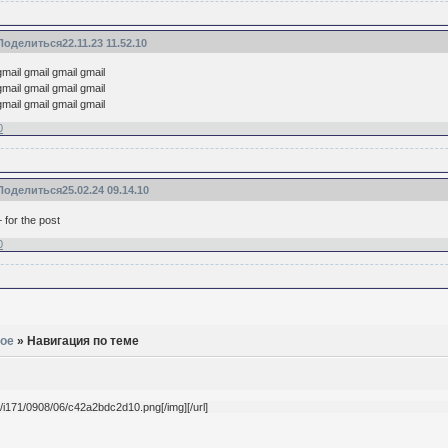
Поделиться
22.11.23 11.52.10
gmail gmail gmail gmail
gmail gmail gmail gmail
gmail gmail gmail gmail
0
Поделиться
25.02.24 09.14.10
+ for the post
0
ое
»
Навигация по теме
l.ru/i171/0908/06/c42a2bdc2d10.png[/img][/url]