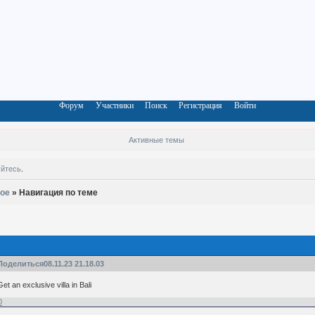
Форум
Участники
Поиск
Регистрация
Войти
Активные темы
уйтесь
.
ое
»
Навигация по теме
Поделиться
08.11.23 21.18.03
Get an exclusive villa in Bali
0