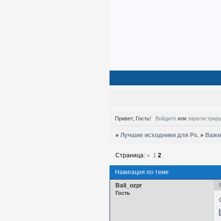
Привет, Гость!
Войдите
или
зарегистрир
»
Лучшие исходники для Ps.
»
Важн
Страница:
«
1
2
Навигация по теме
Bali_ozpr
Гость