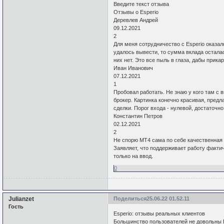
Введите текст отзыва
Отзывы о Esperio
Деревлев Андрей
09.12.2021
2
Для меня сотрудничество с Esperio оказа
удалось вывести, то сумма вклада остала
них нет. Это все пыль в глаза, дабы прика
Иван Иванович
07.12.2021
1
Пробовал работать. Не знаю у кого там с 
брокер. Картинка конечно красивая, пред
сделки. Порог входа - нулевой, достаточн
Константин Петров
02.12.2021
2
Не спорю MT4 сама по себе качественная 
Заявляет, что поддерживает работу факти
только на ввод.
0
Julianzet
Поделиться
25.06.22 01.52.11
Гость
Esperio: отзывы реальных клиентов
Большинство пользователей не довольны 