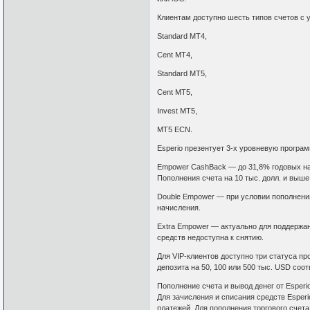
Клиентам доступно шесть типов счетов с
Standard MT4,
Cent MT4,
Standard MT5,
Cent MT5,
Invest MT5,
MT5 ECN.
Esperio презентует 3-х уровневую програ
Empower CashBack — до 31,8% годовых на 
Пополнения счета на 10 тыс. долл. и выше
Double Empower — при условии пополнения
начисления.
Extra Empower — актуально для поддержани
средств недоступна к снятию.
Для VIP-клиентов доступно три статуса п
депозита на 50, 100 или 500 тыс. USD соот
Пополнение счета и вывод денег от Esperi
Для зачисления и списания средств Esperi
платежей. Для пополнения торгового счета 