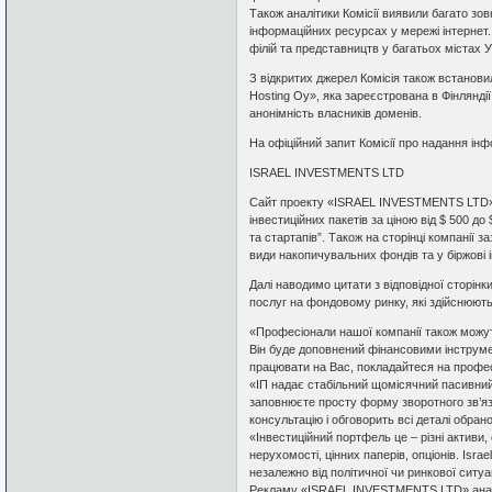
Також аналітики Комісії виявили багато зов
інформаційних ресурсах у мережі інтернет.
філій та представництв у багатьох містах У
З відкритих джерел Комісія також встанов
Hosting Oy», яка зареєстрована в Фінляндії
анонімність власників доменів.
На офіційний запит Комісії про надання інфо
ISRAEL INVESTMENTS LTD
Сайт проекту «ISRAEL INVESTMENTS LTD» п
інвестиційних пакетів за ціною від $ 500 до
та стартапів”. Також на сторінці компанії з
види накопичувальних фондів та у біржові і
Далі наводимо цитати з відповідної сторі
послуг на фондовому ринку, які здійснюютьс
«Професіонали нашої компанії також можут
Він буде доповнений фінансовими інструм
працювати на Вас, покладайтеся на профес
«ІП надає стабільний щомісячний пасивний
заповнюєте просту форму зворотного зв’язк
консультацію і обговорить всі деталі обран
«Інвестиційний портфель це – різні активи,
нерухомості, цінних паперів, опціонів. Isra
незалежно від політичної чи ринкової ситуа
Рекламу «ISRAEL INVESTMENTS LTD» аналіт