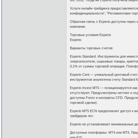
Услуги онлайн-трейдинга предоставляются
конфиденциальности”, “Регламентами торг
Обратная связь с Esperio доступна через 
компании.
Торговые условия Esperio
Esperio
Варианты торговых счетов:
Esperio Standard. Инструменты для инвес
энергоносители, сырьевые товары, крипто
0,1% от суммы торговой операции. Платф
Esperio Cent — уникальный центовый счет
инструментов аналогична счету Standard 
Esperio Invest MT5 — позиционируется ка
отсутствуют. Предусмотрены неттинг и х
доступны Forex и контракты CFD. Предус
торговой сделки).
Esperio МТ5 ECN предполагает доступ к м
трейдером лот.
Esperio не устанавливает минимальные де
Доступные платформы: MT4 или MT5. Пред
или iOS.