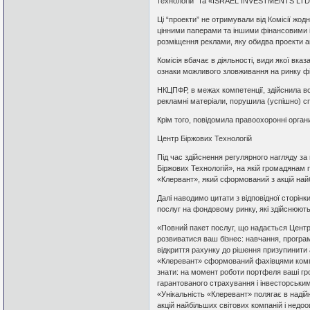
технологій” та «ISRAEL INVESTMENTS LTD
Ці “проекти” не отримували від Комісії жодн
цінними паперами та іншими фінансовими і
розміщення реклами, яку обидва проекти 
Комісія вбачає в діяльності, види якої вк
ознаки можливого зловживання на ринку фі
НКЦПФР, в межах компетенції, здійснила всі
рекламні матеріали, порушила (успішно) с
Крім того, повідомила правоохоронні орган
Центр Біржових Технологій
Під час здійснення регулярного нагляду за
Біржових Технологій», на якій громадянам
«Клервант», який сформований з акцій найб
Далі наводимо цитати з відповідної сторін
послуг на фондовому ринку, які здійснюютьс
«Повний пакет послуг, що надається Центр
розвиватися ваш бізнес: навчання, програмн
відкриття рахунку до рішення призупинити 
«Клеревант» сформований фахівцями компа
знати: на момент роботи портфеля ваші гр
гарантованого страхування і інвесторськ
«Унікальність «Клеревант» полягає в надійн
акцій найбільших світових компаній і недооц