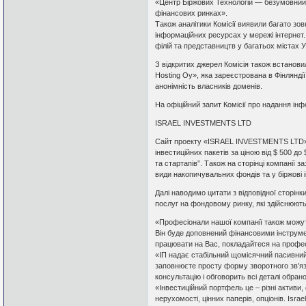
«Центр Біржових Технологій — безумовний лі
фінансових ринках».
Також аналітики Комісії виявили багато зов
інформаційних ресурсах у мережі інтернет.
філій та представництв у багатьох містах У
З відкритих джерел Комісія також встанов
Hosting Oy», яка зареєстрована в Фінляндії
анонімність власників доменів.
На офіційний запит Комісії про надання інфо
ISRAEL INVESTMENTS LTD
Сайт проекту «ISRAEL INVESTMENTS LTD» п
інвестиційних пакетів за ціною від $ 500 до
та стартапів”. Також на сторінці компанії з
види накопичувальних фондів та у біржові і
Далі наводимо цитати з відповідної сторі
послуг на фондовому ринку, які здійснюютьс
«Професіонали нашої компанії також можут
Він буде доповнений фінансовими інструм
працювати на Вас, покладайтеся на профес
«ІП надає стабільний щомісячний пасивний
заповнюєте просту форму зворотного зв’язк
консультацію і обговорить всі деталі обран
«Інвестиційний портфель це – різні активи,
нерухомості, цінних паперів, опціонів. Isra