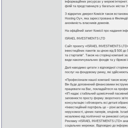
інформаційних ресурсах у мережі інтернет.
філій та представництв у багатьох містах У
З відкритих джерел Комісія також встанов
Hosting Oy», яка зареєстрована в Фінляндії
анонімність власників доменів.
На офіційний запит Комісії про надання інфо
ISRAEL INVESTMENTS LTD
Сайт проекту «ISRAEL INVESTMENTS LTD» п
інвестиційних пакетів за ціною від $ 500 до
та стартапів”. Також на сторінці компанії з
види накопичувальних фондів та у біржові і
Далі наводимо цитати з відповідної сторі
послуг на фондовому ринку, які здійснюютьс
«Професіонали нашої компанії також можут
Він буде доповнений фінансовими інструм
працювати на Вас, покладайтеся на профес
«ІП надає стабільний щомісячний пасивний
заповнюєте просту форму зворотного зв’язк
консультацію і обговорить всі деталі обран
«Інвестиційний портфель це – різні активи,
нерухомості, цінних паперів, опціонів. Isra
незалежно від політичної чи ринкової ситуа
Рекламу «ISRAEL INVESTMENTS LTD» аналіт
соціальних мережах. Відповідно до інформац