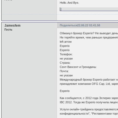
Hello. And Bye.
0
Jamesfem
Поделиться
22.06.22 02.41.58
Гость
Обманул брокер Esperio? Не выводит деньг
Не теряйте время, чем раньше предпринят
left arrow
Esperio
Esperio
Телефон:
не указан
Страна:
Сент-Винсент и Гренадины
Почта:
не указан
Международный брокер Esperio работает на
принадлежит компании OFG Cap. Ltd, заре
Esperio
Как сообщается, с 2012 года Эсперио за
IBC 2012. Тогда же Esperio получила лице
Услуги онлайн-трейдинга предоставляются
конфиденциальности”, “Регламентами торг