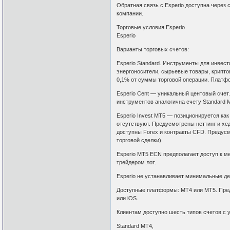
Обратная связь с Esperio доступна через 
компании.
Торговые условия Esperio
Esperio
Варианты торговых счетов:
Esperio Standard. Инструменты для инвес
энергоносители, сырьевые товары, крипто
0,1% от суммы торговой операции. Платф
Esperio Cent — уникальный центовый счет
инструментов аналогична счету Standard 
Esperio Invest MT5 — позиционируется ка
отсутствуют. Предусмотрены неттинг и х
доступны Forex и контракты CFD. Предус
торговой сделки).
Esperio МТ5 ECN предполагает доступ к м
трейдером лот.
Esperio не устанавливает минимальные де
Доступные платформы: MT4 или MT5. Пред
или iOS.
Клиентам доступно шесть типов счетов с
Standard MT4,