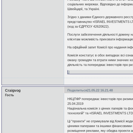
соціальних мережах. Відповідно до інформац
Швейцарії, та Україні.
Згідно з даними Єдиного державного реєст
представництво «ISRAEL INVESTMENTS LTD
(код за ЄДРПОУ 42620622).
Послуги забезпечення діяльності домену н
клієнтам можливість приховати інформацію
На офіційний запит Комісії про надання інфо
Комісія констатує в обох випадках всі озн
оману громадян та втрати ними значних ко
діяльність та попереджає інвесторів про р
0
Craigvog
Поделиться
21.05.22 16.21.48
Гость
НКЦПФР попереджає інвесторів про ризики
25.04.2019
Національна комісія з цінних паперів та ф
технологій” та «ISRAEL INVESTMENTS LTD
Ці “проекти” не отримували від Комісії жодн
цінними паперами та іншими фінансовими і
розміщення реклами, яку обидва проекти 