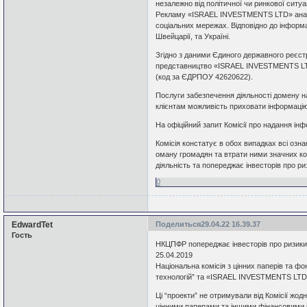
незалежно від політичної чи ринкової ситуа
Рекламу «ISRAEL INVESTMENTS LTD» аналіт
соціальних мережах. Відповідно до інформац
Швейцарії, та Україні.
Згідно з даними Єдиного державного реєст
представництво «ISRAEL INVESTMENTS LTD
(код за ЄДРПОУ 42620622).
Послуги забезпечення діяльності домену н
клієнтам можливість приховати інформацію
На офіційний запит Комісії про надання інфо
Комісія констатує в обох випадках всі озн
оману громадян та втрати ними значних ко
діяльність та попереджає інвесторів про р
0
EdwardTet
Поделиться
29.04.22 16.39.37
Гость
НКЦПФР попереджає інвесторів про ризики
25.04.2019
Національна комісія з цінних паперів та ф
технологій” та «ISRAEL INVESTMENTS LTD
Ці “проекти” не отримували від Комісії жодн
цінними паперами та іншими фінансовими і