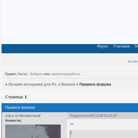
Форум
Участники
П
Актив
Привет, Гость!
Войдите
или
зарегистрируйтесь
.
»
Лучшие исходники для Ps.
»
Важное
»
Правила форума
Страница:
1
Правила форума
Alice in Wonderland'
Поделиться
30.12.09 21.27.37
безвести;
***
0