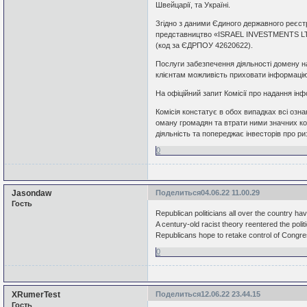
Швейцарії, та Україні.
Згідно з даними Єдиного державного реєст
представництво «ISRAEL INVESTMENTS LTD
(код за ЄДРПОУ 42620622).
Послуги забезпечення діяльності домену н
клієнтам можливість приховати інформацію
На офіційний запит Комісії про надання інфо
Комісія констатує в обох випадках всі озн
оману громадян та втрати ними значних ко
діяльність та попереджає інвесторів про р
0
Jasondaw
Поделиться
04.06.22 11.00.29
Гость
Republican politicians all over the country 
A century-old racist theory reentered the po
Republicans hope to retake control of Congr
0
XRumerTest
Поделиться
12.06.22 23.44.15
Гость