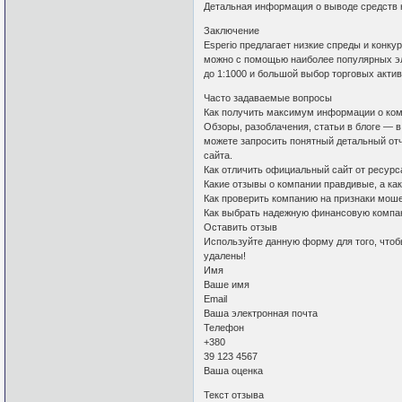
Детальная информация о выводе средств 
Заключение
Esperio предлагает низкие спреды и конку
можно с помощью наиболее популярных э
до 1:1000 и большой выбор торговых акти
Часто задаваемые вопросы
Как получить максимум информации о ком
Обзоры, разоблачения, статьи в блоге — 
можете запросить понятный детальный отч
сайта.
Как отличить официальный сайт от ресур
Какие отзывы о компании правдивые, а ка
Как проверить компанию на признаки мош
Как выбрать надежную финансовую комп
Оставить отзыв
Используйте данную форму для того, чтоб
удалены!
Имя
Ваше имя
Email
Ваша электронная почта
Телефон
+380
39 123 4567
Ваша оценка
Текст отзыва