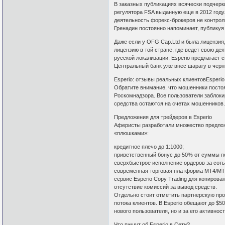
В заказных публикациях всячески подчерк
регулятора FSA выданную еще в 2012 году.
деятельность форекс-брокеров не контрол
Гренадин постоянно напоминает, публикуя
Даже если у OFG Cap.Ltd и была лицензия,
лицензию в той стране, где ведет свою д
русской локализации, Esperio предлагает 
Центральный банк уже внес шарагу в чер
Esperio: отзывы реальных клиентовEsperi
Обратите внимание, что мошенники постоя
Роскомнадзора. Все пользователи заблоки
средства остаются на счетах мошенников
Предложения для трейдеров в Esperio
Аферисты разработали множество предлож
«плюшками»:
кредитное плечо до 1:1000;
приветственный бонус до 50% от суммы п
сверхбыстрое исполнение ордеров за соты
современная торговая платформа MT4/MT
сервис Esperio Copy Trading для копирова
отсутствие комиссий за вывод средств.
Отдельно стоит отметить партнерскую пр
потока клиентов. В Esperio обещают до $5
нового пользователя, но и за его активн
Что пишут об Esperio в Сети?