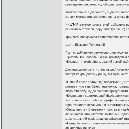
розміщення реклами, яку обидва проекти 
Комісія вбачає в діяльності, види якої вк
ознаки можливого зловживання на ринку фі
НКЦПФР, в межах компетенції, здійснила всі
рекламні матеріали, порушила (успішно) с
Крім того, повідомила правоохоронні орган
Центр Біржових Технологій
Під час здійснення регулярного нагляду за
Біржових Технологій», на якій громадянам
«Клервант», який сформований з акцій найб
Далі наводимо цитати з відповідної сторін
послуг на фондовому ринку, які здійснюютьс
«Повний пакет послуг, що надається Центр
розвиватися ваш бізнес: навчання, програмн
відкриття рахунку до рішення призупинити 
«Клеревант» сформований фахівцями компа
знати: на момент роботи портфеля ваші гр
гарантованого страхування і інвесторськ
«Унікальність «Клеревант» полягає в надійн
акцій найбільших світових компаній і недооц
максимальний дохід завдяки унікальній страт
«Центр Біржових Технологій — безумовний лі
фінансових ринках».