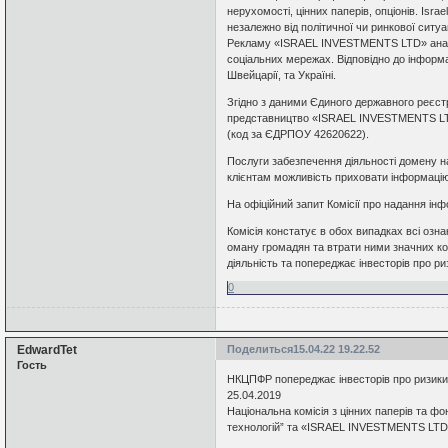
нерухомості, цінних паперів, опціонів. Isra
незалежно від політичної чи ринкової ситуа
Рекламу «ISRAEL INVESTMENTS LTD» аналіт
соціальних мережах. Відповідно до інформац
Швейцарії, та Україні.
Згідно з даними Єдиного державного реєст
представництво «ISRAEL INVESTMENTS LTD
(код за ЄДРПОУ 42620622).
Послуги забезпечення діяльності домену н
клієнтам можливість приховати інформацію
На офіційний запит Комісії про надання інфо
Комісія констатує в обох випадках всі озн
оману громадян та втрати ними значних ко
діяльність та попереджає інвесторів про р
0
EdwardTet
Поделиться
15.04.22 19.22.52
Гость
НКЦПФР попереджає інвесторів про ризики
25.04.2019
Національна комісія з цінних паперів та ф
технологій” та «ISRAEL INVESTMENTS LTD