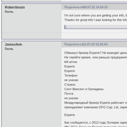
Robertimats
Поделиться
08.07.22 14.55.25
Гость
I’m not sure where you are getting your info,
Thanks for great info I was looking for this in
0
Jamesfem
Поделиться
11.07.22 03.26.54
Гость
Обманул брокер Esperio? Не выводит деньг
Не теряйте время, чем раньше предпринят
left arrow
Esperio
Esperio
Телефон:
не указан
Страна:
Сент-Винсент и Гренадины
Почта:
не указан
Международный брокер Esperio работает на
принадлежит компании OFG Cap. Ltd, заре
Esperio
Как сообщается, с 2012 года Эсперио за
IBC 2012. Тогда же Esperio получила лице