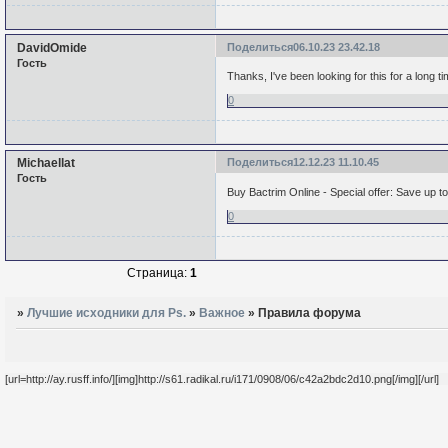
DavidOmide
Поделиться
06.10.23 23.42.18
Гость
Thanks, I've been looking for this for a long t
0
Michaellat
Поделиться
12.12.23 11.10.45
Гость
Buy Bactrim Online - Special offer: Save up to
0
Страница:
1
»
Лучшие исходники для Ps.
»
Важное
»
Правила форума
[url=http://ay.rusff.info/][img]http://s61.radikal.ru/i171/0908/06/c42a2bdc2d10.png[/img][/url]