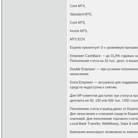
Cent MT4,
Standard MT5,
Cent MT5,
Invest MT5,
MT5 ECN.
Esperio презентует 3-х уровневую програ
Empower CashBack — до 31,8% годовых на 
Пополнения счета на 10 тыс. долл. и выше
Double Empower — при условии пополнения
начисления.
Extra Empower — актуально для поддержани
средств недоступна к снятию.
Для VIP-клиентов доступно три статуса п
депозита на 50, 100 или 500 тыс. USD соот
Пополнение счета и вывод денег от Esperi
Для зачисления и списания средств Esperi
платежей. Для пополнения торгового счета 
Local Bank Transfer, WebMoney, Sepa & swi
Компания анонсирует возможность компенс