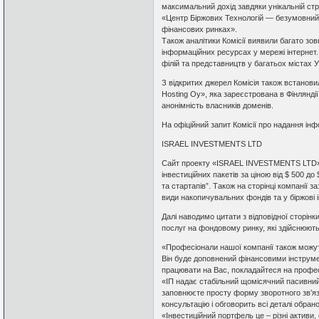
максимальний дохід завдяки унікальній страт
«Центр Біржових Технологій — безумовний лі
фінансових ринках».
Також аналітики Комісії виявили багато зов
інформаційних ресурсах у мережі інтернет.
філій та представництв у багатьох містах У
З відкритих джерел Комісія також встанов
Hosting Oy», яка зареєстрована в Фінляндії
анонімність власників доменів.
На офіційний запит Комісії про надання інфо
ISRAEL INVESTMENTS LTD
Сайт проекту «ISRAEL INVESTMENTS LTD» п
інвестиційних пакетів за ціною від $ 500 до
та стартапів”. Також на сторінці компанії з
види накопичувальних фондів та у біржові і
Далі наводимо цитати з відповідної сторі
послуг на фондовому ринку, які здійснюютьс
«Професіонали нашої компанії також можут
Він буде доповнений фінансовими інструм
працювати на Вас, покладайтеся на профес
«ІП надає стабільний щомісячний пасивний
заповнюєте просту форму зворотного зв’язк
консультацію і обговорить всі деталі обран
«Інвестиційний портфель це – різні активи,