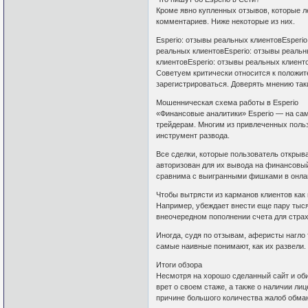
Кроме явно купленных отзывов, которые ле
комментариев. Ниже некоторые из них.
Esperio: отзывы реальных клиентовEsperi
реальных клиентовEsperio: отзывы реальн
клиентовEsperio: отзывы реальных клиент
Советуем критически относится к положи
зарегистрироваться. Доверять мнению таки
Мошенническая схема работы в Esperio
«Финансовые аналитики» Esperio — на са
трейдерам. Многим из привлеченных польз
инструмент развода.
Все сделки, которые пользователь открыва
авторизован для их вывода на финансовы
сравнима с выигранными фишками в онлайн
Чтобы вытрясти из карманов клиентов как
Например, убеждает внести еще пару тыся
внеочередном пополнении счета для стра
Иногда, судя по отзывам, аферисты нагло
самые наивные понимают, как их развели. 
Итоги обзора
Несмотря на хорошо сделанный сайт и оби
врет о своем стаже, а также о наличии ли
причине большого количества жалоб обма