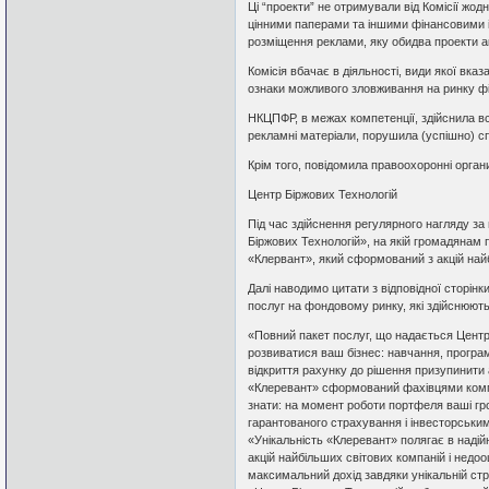
Ці “проекти” не отримували від Комісії жодн
цінними паперами та іншими фінансовими і
розміщення реклами, яку обидва проекти 
Комісія вбачає в діяльності, види якої вк
ознаки можливого зловживання на ринку фі
НКЦПФР, в межах компетенції, здійснила всі
рекламні матеріали, порушила (успішно) с
Крім того, повідомила правоохоронні орган
Центр Біржових Технологій
Під час здійснення регулярного нагляду за
Біржових Технологій», на якій громадянам
«Клервант», який сформований з акцій найб
Далі наводимо цитати з відповідної сторін
послуг на фондовому ринку, які здійснюютьс
«Повний пакет послуг, що надається Центр
розвиватися ваш бізнес: навчання, програмн
відкриття рахунку до рішення призупинити 
«Клеревант» сформований фахівцями компа
знати: на момент роботи портфеля ваші гр
гарантованого страхування і інвесторськ
«Унікальність «Клеревант» полягає в надійн
акцій найбільших світових компаній і недооц
максимальний дохід завдяки унікальній страт