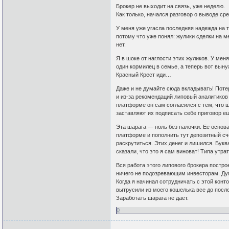
Брокер не выходит на связь, уже неделю.
Как только, начался разговор о выводе сре
У меня уже угасла последняя надежда на т
потому что уже понял: жулики сделки на м
нет.
Я в шоке от наглости этих жуликов. У меня
один кормилец в семье, а теперь вот выну
Красный Крест иди…
Даже и не думайте сюда вкладывать! Поте
и из-за рекомендаций липовый аналитиков
платформе он сам согласился с тем, что ш
заставляют их подписать себе приговор ещ
Эта шарага — ноль без палочки. Ее основа
платформе и пополнить тут депозитный сч
раскрутиться. Этих денег и лишился. Букв
сказали, что это я сам виноват! Типа утра
Вся работа этого липового брокера постро
ничего не подозревающим инвесторам. Дум
Когда я начинал сотрудничать с этой кон
вытрусили из моего кошелька все до посл
Заработать шарага не дает.
0