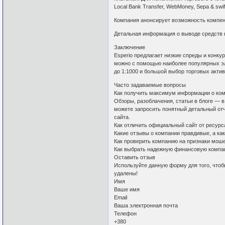
Local Bank Transfer, WebMoney, Sepa & swi
Компания анонсирует возможность компенс
Детальная информация о выводе средств 
Заключение
Esperio предлагает низкие спреды и конку
можно с помощью наиболее популярных э
до 1:1000 и большой выбор торговых акти
Часто задаваемые вопросы
Как получить максимум информации о ком
Обзоры, разоблачения, статьи в блоге — 
можете запросить понятный детальный отч
сайта.
Как отличить официальный сайт от ресур
Какие отзывы о компании правдивые, а ка
Как проверить компанию на признаки мош
Как выбрать надежную финансовую комп
Оставить отзыв
Используйте данную форму для того, чтоб
удалены!
Имя
Ваше имя
Email
Ваша электронная почта
Телефон
+380