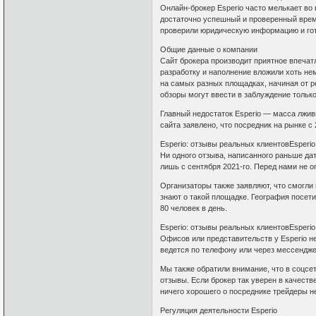
Онлайн-брокер Esperio часто мелькает во 
достаточно успешный и проверенный време
проверили юридическую информацию и го
Общие данные о компании
Сайт брокера производит приятное впечат
разработку и наполнение вложили хоть нем
на самых разных площадках, начиная от 
обзоры могут ввести в заблуждение тольк
Главный недостаток Esperio — масса лживы
сайта заявлено, что посредник на рынке с 
Esperio: отзывы реальных клиентовEsperi
Ни одного отзыва, написанного раньше дат
лишь с сентября 2021-го. Перед нами не 
Организаторы также заявляют, что смогли 
знают о такой площадке. География посет
80 человек в день.
Esperio: отзывы реальных клиентовEsperi
Офисов или представительств у Esperio н
ведется по телефону или через мессендж
Мы также обратили внимание, что в соцсе
отзывы. Если брокер так уверен в качеств
ничего хорошего о посреднике трейдеры не
Регуляция деятельности Esperio