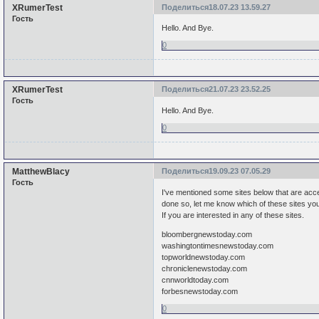
XRumerTest
Поделиться
18.07.23 13.59.27
Гость
Hello. And Bye.
0
XRumerTest
Поделиться
21.07.23 23.52.25
Гость
Hello. And Bye.
0
MatthewBlacy
Поделиться
19.09.23 07.05.29
Гость
I've mentioned some sites below that are acce
done so, let me know which of these sites you
If you are interested in any of these sites.
bloombergnewstoday.com
washingtontimesnewstoday.com
topworldnewstoday.com
chroniclenewstoday.com
cnnworldtoday.com
forbesnewstoday.com
0