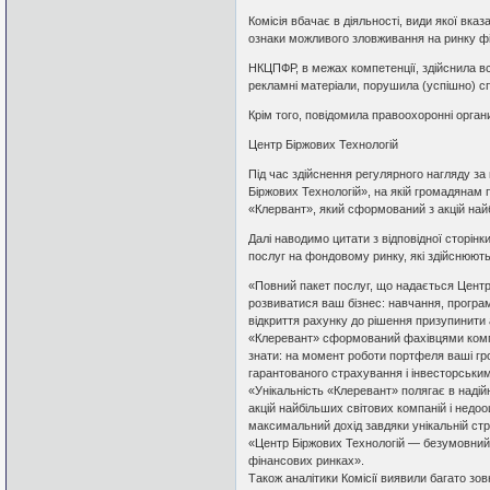
Комісія вбачає в діяльності, види якої вк
ознаки можливого зловживання на ринку фі
НКЦПФР, в межах компетенції, здійснила всі
рекламні матеріали, порушила (успішно) с
Крім того, повідомила правоохоронні орган
Центр Біржових Технологій
Під час здійснення регулярного нагляду за
Біржових Технологій», на якій громадянам
«Клервант», який сформований з акцій найб
Далі наводимо цитати з відповідної сторін
послуг на фондовому ринку, які здійснюютьс
«Повний пакет послуг, що надається Центр
розвиватися ваш бізнес: навчання, програмн
відкриття рахунку до рішення призупинити 
«Клеревант» сформований фахівцями компа
знати: на момент роботи портфеля ваші гр
гарантованого страхування і інвесторськ
«Унікальність «Клеревант» полягає в надійн
акцій найбільших світових компаній і недооц
максимальний дохід завдяки унікальній страт
«Центр Біржових Технологій — безумовний лі
фінансових ринках».
Також аналітики Комісії виявили багато зов