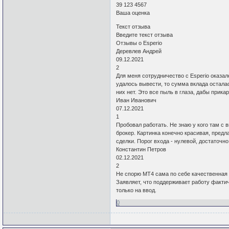
39 123 4567
Ваша оценка
Текст отзыва
Введите текст отзыва
Отзывы о Esperio
Деревлев Андрей
09.12.2021
2
Для меня сотрудничество с Esperio оказа
удалось вывести, то сумма вклада остала
них нет. Это все пыль в глаза, дабы прика
Иван Иванович
07.12.2021
1
Пробовал работать. Не знаю у кого там с 
брокер. Картинка конечно красивая, пред
сделки. Порог входа - нулевой, достаточн
Константин Петров
02.12.2021
2
Не спорю MT4 сама по себе качественная 
Заявляет, что поддерживает работу факти
только на ввод.
0