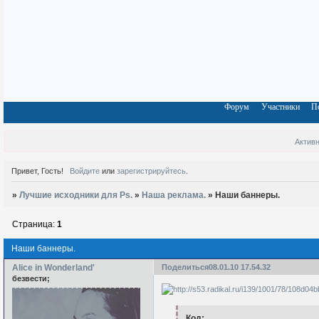
Форум
Участники
П
Актив
Привет, Гость!
Войдите
или
зарегистрируйтесь
.
»
Лучшие исходники для Ps.
»
Наша реклама.
»
Наши баннеры.
Страница:
1
Наши баннеры.
Alice in Wonderland'
Поделиться
08.01.10 17.54.32
безвести;
Код: